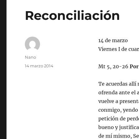
Reconciliación
14 de marzo
Viernes I de cu
Autor
Nano
Publicado
14 marzo 2014
Mt 5, 20-26
Por
el
Te acuerdas allí
ofrenda ante el 
vuelve a present
conmigo, yendo h
petición de perd
bueno y justific
de mí mismo, Se