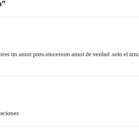
n”
entes un amor puro.sinceroun amor de verdad .solo el am
raciones