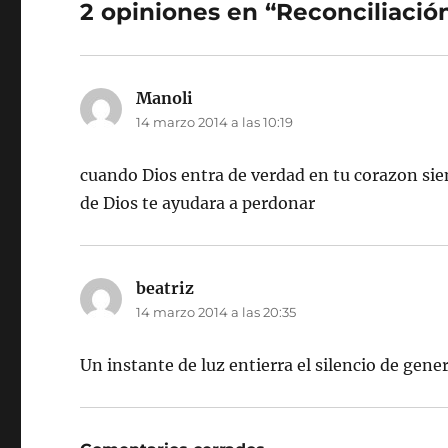
2 opiniones en “Reconciliació
Manoli
dice:
14 marzo 2014 a las 10:19
cuando Dios entra de verdad en tu corazon si
de Dios te ayudara a perdonar
beatriz
dice:
14 marzo 2014 a las 20:35
Un instante de luz entierra el silencio de gene