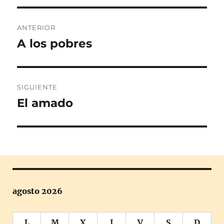
Navegación
ANTERIOR
de
A los pobres
Entrada
anterior:
entradas
SIGUIENTE
El amado
Entrada
siguiente:
agosto 2026
L
M
X
J
V
S
D