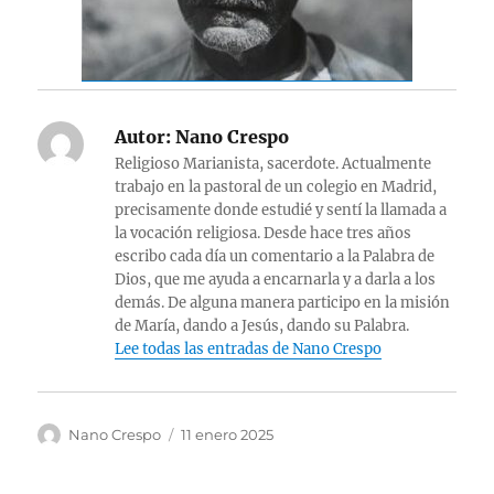
Autor:
Nano Crespo
Religioso Marianista, sacerdote. Actualmente
trabajo en la pastoral de un colegio en Madrid,
precisamente donde estudié y sentí la llamada a
la vocación religiosa. Desde hace tres años
escribo cada día un comentario a la Palabra de
Dios, que me ayuda a encarnarla y a darla a los
demás. De alguna manera participo en la misión
de María, dando a Jesús, dando su Palabra.
Lee todas las entradas de Nano Crespo
Autor
Publicado
Nano Crespo
11 enero 2025
el