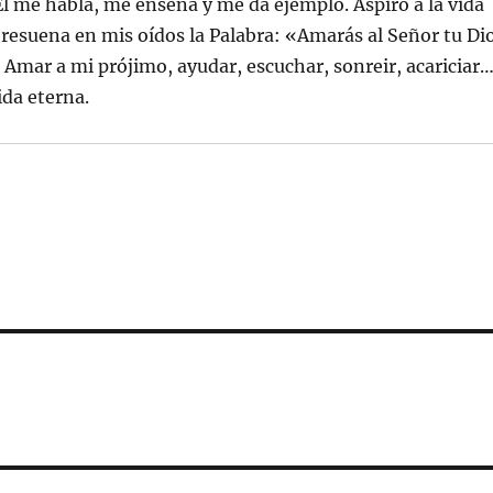
 Él me habla, me enseña y me da ejemplo. Aspiro a la vida
oy resuena en mis oídos la Palabra: «Amarás al Señor tu Di
 Amar a mi prójimo, ayudar, escuchar, sonreir, acariciar…
ida eterna.