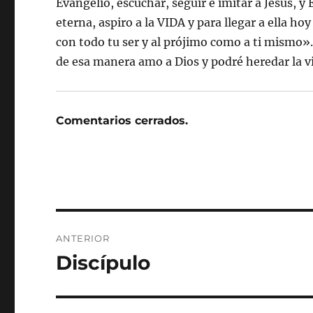
Evangelio, escuchar, seguir e imitar a Jesús, y
eterna, aspiro a la VIDA y para llegar a ella h
con todo tu ser y al prójimo como a ti mismo».
de esa manera amo a Dios y podré heredar la v
Comentarios cerrados.
Navegación
ANTERIOR
de
Discípulo
Entrada
anterior:
entradas