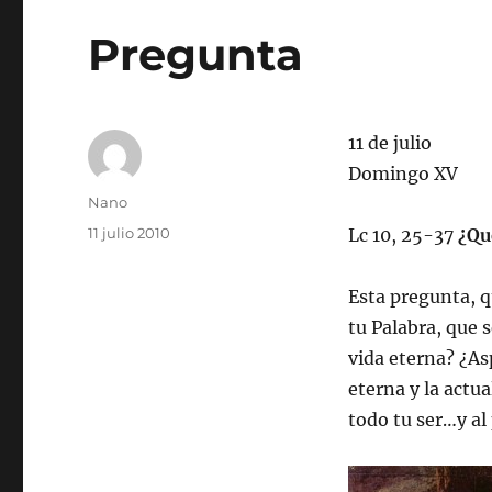
Pregunta
11 de julio
Domingo XV
Autor
Nano
Publicado
11 julio 2010
Lc 10, 25-37
¿Qu
el
Esta pregunta, q
tu Palabra, que 
vida eterna? ¿As
eterna y la actu
todo tu ser…y al