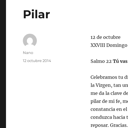
Pilar
12 de octubre
XXVIII Domingo
Autor
Nano
Publicado
12 octubre 2014
Salmo 22
Tú va
el
Celebramos tu dí
la Virgen, tan un
me da la clave d
pilar de mi fe, m
constancia en el
conduzca hacia t
reposar. Gracias.