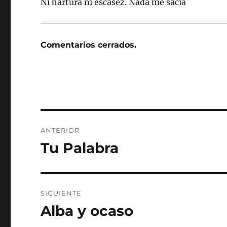
Ni hartura ni escasez. Nada me sacia
Comentarios cerrados.
Navegación
ANTERIOR
de
Tu Palabra
Entrada
anterior:
entradas
SIGUIENTE
Alba y ocaso
Entrada
siguiente: