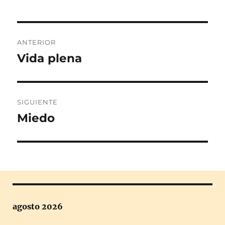
Navegación
ANTERIOR
de
Vida plena
Entrada
anterior:
entradas
SIGUIENTE
Miedo
Entrada
siguiente:
agosto 2026