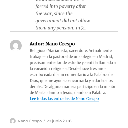
forced into poverty after
the war, since the
government did not allow
them any pension. 1951.
Autor:
Nano Crespo
Religioso Marianista, sacerdote. Actualmente
trabajo en la pastoral de un colegio en Madrid,
precisamente donde estudié y sentí la llamada a
la vocación religiosa. Desde hace tres años
escribo cada día un comentario a la Palabra de
Dios, que me ayuda a encarnarla y a darla a los
demás. De alguna manera participo en la misión
de María, dando a Jesús, dando su Palabra.
Lee todas las entradas de Nano Crespo
Autor
Publicado
Nano Crespo
29 junio 2026
el