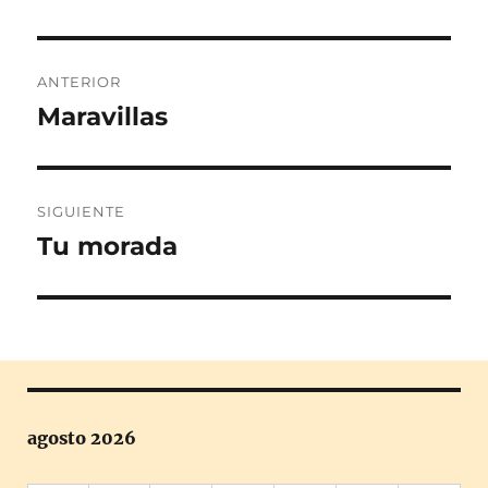
Navegación
ANTERIOR
de
Maravillas
Entrada
anterior:
entradas
SIGUIENTE
Tu morada
Entrada
siguiente:
agosto 2026