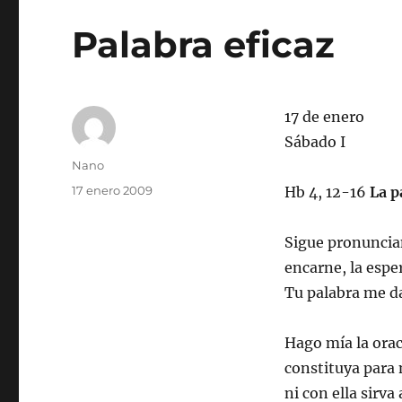
Palabra eficaz
17 de enero
Sábado I
Autor
Nano
Publicado
17 enero 2009
Hb 4, 12-16
La p
el
Sigue pronuncian
encarne, la espe
Tu palabra me da
Hago mía la orac
constituya para 
ni con ella sirva