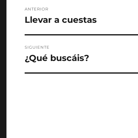
Navegación
ANTERIOR
de
Llevar a cuestas
Entrada
anterior:
entradas
SIGUIENTE
¿Qué buscáis?
Entrada
siguiente: