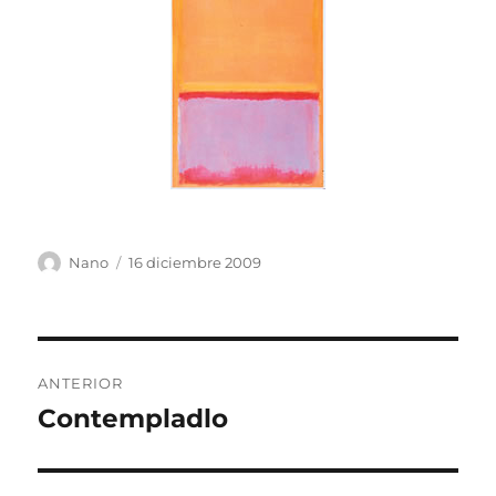
Autor
Publicado
Nano
16 diciembre 2009
el
Navegación
ANTERIOR
de
Contempladlo
Entrada
anterior:
entradas