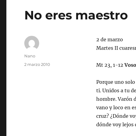
No eres maestro
2 de marzo
Martes II cuare
Autor
Nano
Publicado
2 marzo 2010
Mt 23, 1-12
Voso
el
Porque uno solo 
ti. Unidos a tu 
hombre. Varón de
vano y loco en 
cruz? ¿Dónde voy
dónde voy lejos 