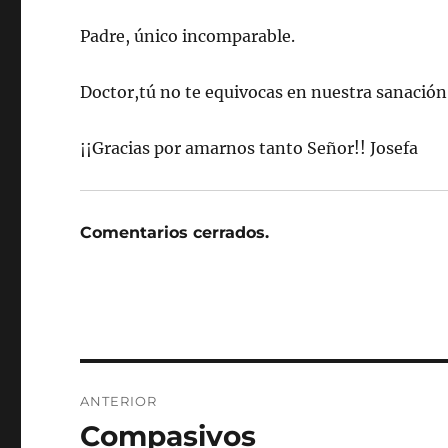
Padre, único incomparable.
Doctor,tú no te equivocas en nuestra sanación
¡¡Gracias por amarnos tanto Señor!! Josefa
Comentarios cerrados.
Navegación
ANTERIOR
de
Compasivos
Entrada