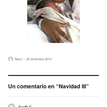
Autor
Publicado
Nano
25 diciembre 2010
el
Un comentario en “Navidad III”
Josefa.G
dice: