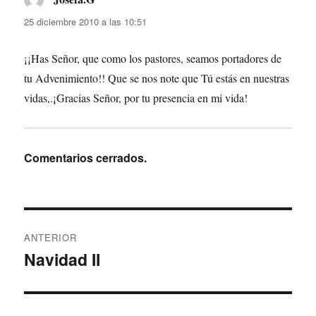
25 diciembre 2010 a las 10:51
¡¡Has Señor, que como los pastores, seamos portadores de
tu Advenimiento!! Que se nos note que Tú estás en nuestras
vidas,.¡Gracias Señor, por tu presencia en mi vida!
Comentarios cerrados.
Navegación
ANTERIOR
de
Navidad II
Entrada
anterior:
entradas