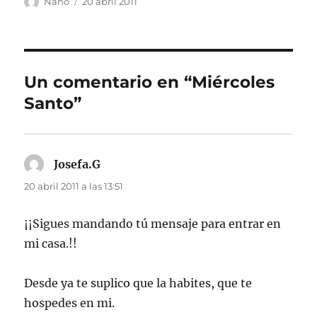
Autor
Publicado
Nano
20 abril 2011
el
Un comentario en “Miércoles
Santo”
Josefa.G
dice:
20 abril 2011 a las 13:51
¡¡Sigues mandando tú mensaje para entrar en
mi casa.!!
Desde ya te suplico que la habites, que te
hospedes en mi.