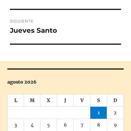
anterior:
entradas
SIGUIENTE
Jueves Santo
Entrada
siguiente:
agosto 2026
L
M
X
J
V
S
D
1
2
3
4
5
6
7
8
9