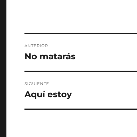
Navegación
ANTERIOR
de
No matarás
Entrada
anterior:
entradas
SIGUIENTE
Aquí estoy
Entrada
siguiente: