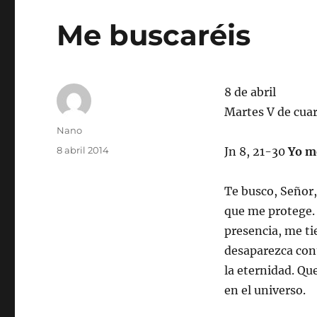
Me buscaréis
8 de abril
Martes V de cua
Autor
Nano
Publicado
8 abril 2014
Jn 8, 21-30
Yo m
el
Te busco, Señor, 
que me protege.
presencia, me ti
desaparezca cont
la eternidad. Qu
en el universo.