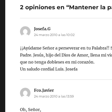
2 opiniones en “Mantener la p
Josefa.G
dice:
24 marzo 2010 a las 10:02
¡¡Ayúdame Señor a perseverar en tu Palabra!! S
Padre. Jesús, hijo del Dios de Amor, llena mi v
que no tenga dobleses en mi corazón.
Un saludo cordial Luis. Josefa
Fco.Javier
dice:
24 marzo 2010 a las 13:59
Oh, Señor,