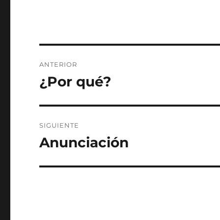
Navegación
ANTERIOR
de
¿Por qué?
Entrada
anterior:
entradas
SIGUIENTE
Anunciación
Entrada
siguiente: