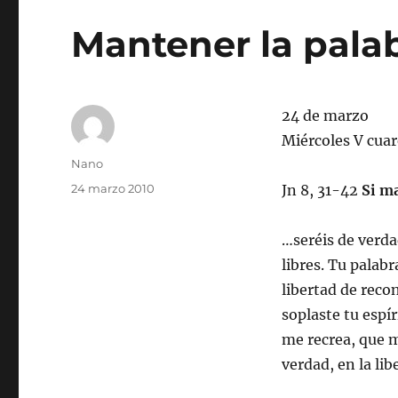
Mantener la pala
24 de marzo
Miércoles V cua
Autor
Nano
Publicado
24 marzo 2010
Jn 8, 31-42
Si m
el
…seréis de verda
libres. Tu palab
libertad de reco
soplaste tu espí
me recrea, que m
verdad, en la lib