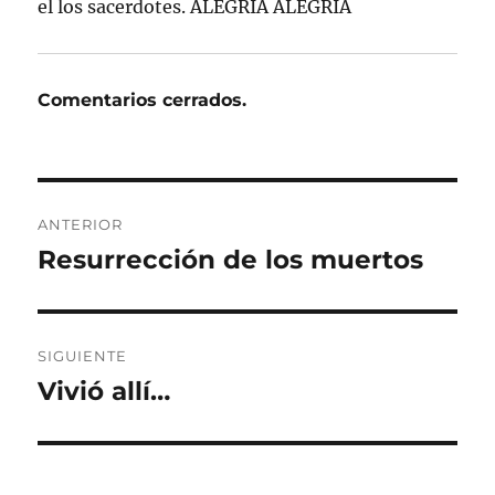
el los sacerdotes. ALEGRIA ALEGRIA
Comentarios cerrados.
Navegación
ANTERIOR
de
Resurrección de los muertos
Entrada
anterior:
entradas
SIGUIENTE
Vivió allí…
Entrada
siguiente: