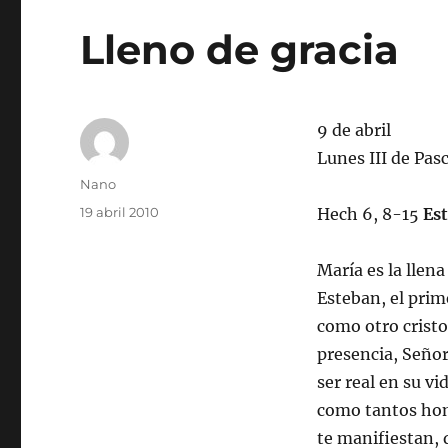
Lleno de gracia
9 de abril
Lunes III de Pas
Autor
Nano
Publicado
19 abril 2010
Hech 6, 8-15
Est
el
María es la llen
Esteban, el prime
como otro cristo,
presencia, Señor,
ser real en su vi
como tantos hom
te manifiestan, 