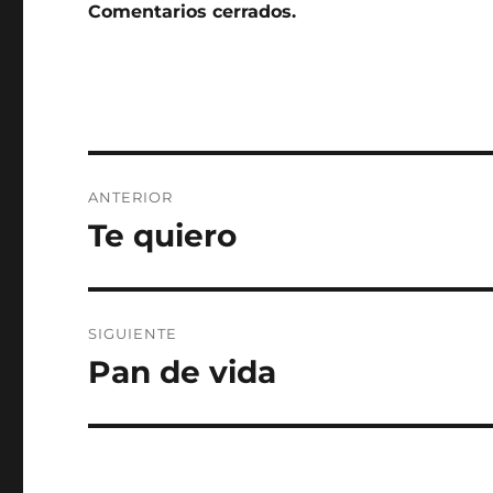
Comentarios cerrados.
Navegación
ANTERIOR
de
Te quiero
Entrada
anterior:
entradas
SIGUIENTE
Pan de vida
Entrada
siguiente: