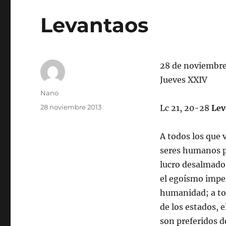
Levantaos
28 de noviembr
Jueves XXIV
Autor
Nano
Publicado
28 noviembre 2013
Lc 21, 20-28
Lev
el
A todos los que 
seres humanos po
lucro desalmado,
el egoísmo impe
humanidad; a tod
de los estados, 
son preferidos d