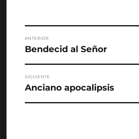
Navegación
ANTERIOR
de
Bendecid al Señor
Entrada
anterior:
entradas
SIGUIENTE
Anciano apocalipsis
Entrada
siguiente: