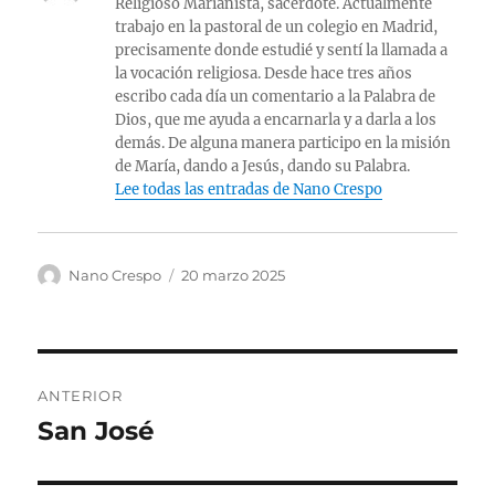
Religioso Marianista, sacerdote. Actualmente
trabajo en la pastoral de un colegio en Madrid,
precisamente donde estudié y sentí la llamada a
la vocación religiosa. Desde hace tres años
escribo cada día un comentario a la Palabra de
Dios, que me ayuda a encarnarla y a darla a los
demás. De alguna manera participo en la misión
de María, dando a Jesús, dando su Palabra.
Lee todas las entradas de Nano Crespo
Autor
Publicado
Nano Crespo
20 marzo 2025
el
Navegación
ANTERIOR
de
San José
Entrada
anterior:
entradas