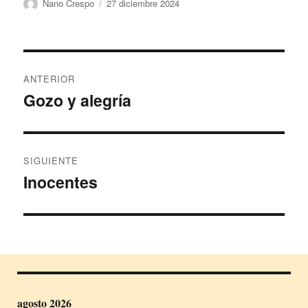
Autor
Publicado
Nano Crespo
27 diciembre 2024
el
Navegación
ANTERIOR
de
Gozo y alegría
Entrada
anterior:
entradas
SIGUIENTE
Inocentes
Entrada
siguiente:
agosto 2026