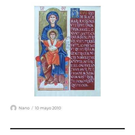
Autor
Publicado
Nano
10 mayo 2010
el