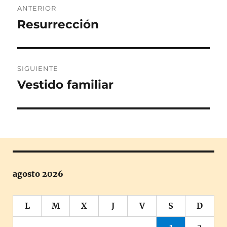
ANTERIOR
de
Resurrección
Entrada
anterior:
entradas
SIGUIENTE
Vestido familiar
Entrada
siguiente:
agosto 2026
L
M
X
J
V
S
D
1
2