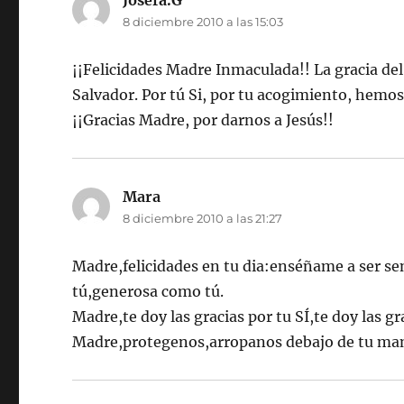
Josefa.G
dice:
8 diciembre 2010 a las 15:03
¡¡Felicidades Madre Inmaculada!! La gracia del C
Salvador. Por tú Si, por tu acogimiento, hemo
¡¡Gracias Madre, por darnos a Jesús!!
Mara
dice:
8 diciembre 2010 a las 21:27
Madre,felicidades en tu dia:enséñame a ser s
tú,generosa como tú.
Madre,te doy las gracias por tu SÍ,te doy las gr
Madre,protegenos,arropanos debajo de tu mant