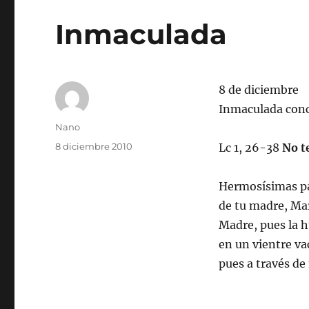
Inmaculada
8 de diciembre
Inmaculada conc
Autor
Nano
Publicado
8 diciembre 2010
Lc 1, 26-38
No t
el
Hermosísimas pal
de tu madre, Mar
Madre, pues la 
en un vientre va
pues a través de 