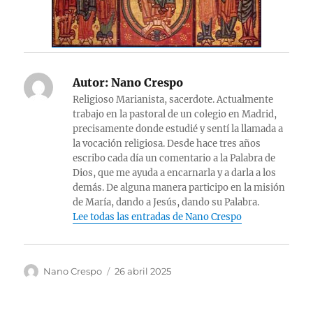
Autor:
Nano Crespo
Religioso Marianista, sacerdote. Actualmente
trabajo en la pastoral de un colegio en Madrid,
precisamente donde estudié y sentí la llamada a
la vocación religiosa. Desde hace tres años
escribo cada día un comentario a la Palabra de
Dios, que me ayuda a encarnarla y a darla a los
demás. De alguna manera participo en la misión
de María, dando a Jesús, dando su Palabra.
Lee todas las entradas de Nano Crespo
Autor
Publicado
Nano Crespo
26 abril 2025
el