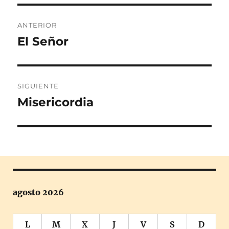
Navegación
ANTERIOR
de
El Señor
Entrada
anterior:
entradas
SIGUIENTE
Misericordia
Entrada
siguiente:
agosto 2026
L
M
X
J
V
S
D