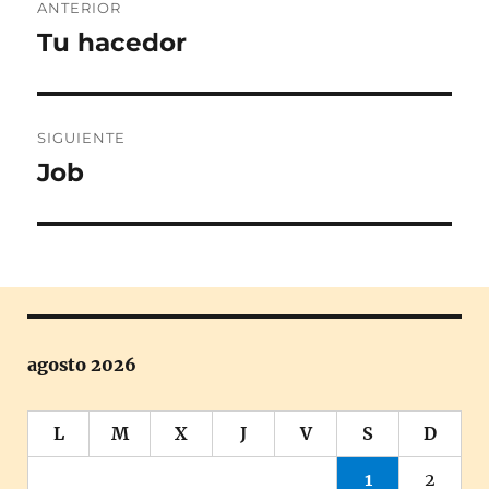
ANTERIOR
de
Tu hacedor
Entrada
anterior:
entradas
SIGUIENTE
Job
Entrada
siguiente:
agosto 2026
L
M
X
J
V
S
D
1
2