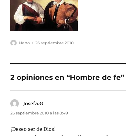
Autor
Publicado
Nano
26 septiembre 2010
el
2 opiniones en “Hombre de fe”
Josefa.G
dice:
26 septiembre 2010 a las 8:49
¡Deseo ser de Dios!