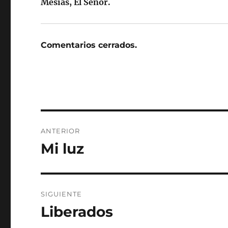
Mesías, El Señor.
Comentarios cerrados.
Navegación
ANTERIOR
de
Mi luz
Entrada
anterior:
entradas
SIGUIENTE
Liberados
Entrada
siguiente: