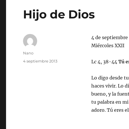
Hijo de Dios
4 de septiembre
Miércoles XXII
Autor
Nano
Publicado
4 septiembre 2013
Lc 4, 38-44
Tú e
el
Lo digo desde tu
haces vivir. Lo 
bueno, y la fuen
tu palabra en mi
adoro. Tú eres el