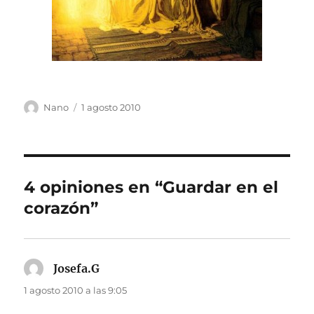
Autor
Publicado
Nano
1 agosto 2010
el
4 opiniones en “Guardar en el
corazón”
Josefa.G
dice:
1 agosto 2010 a las 9:05