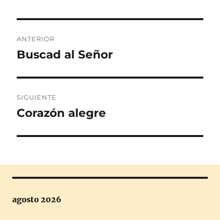
Navegación
ANTERIOR
de
Buscad al Señor
Entrada
anterior:
entradas
SIGUIENTE
Corazón alegre
Entrada
siguiente:
agosto 2026