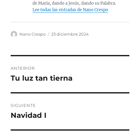
de María, dando a Jesús, dando su Palabra.
Lee todas las entradas de Nano Crespo
Autor
Publicado
Nano Crespo
23 diciembre 2024
el
Navegación
ANTERIOR
de
Tu luz tan tierna
Entrada
anterior:
entradas
SIGUIENTE
Navidad I
Entrada
siguiente: