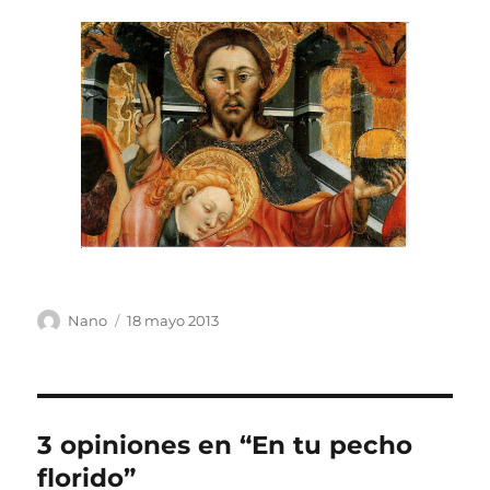
Autor
Publicado
Nano
18 mayo 2013
el
3 opiniones en “En tu pecho
florido”