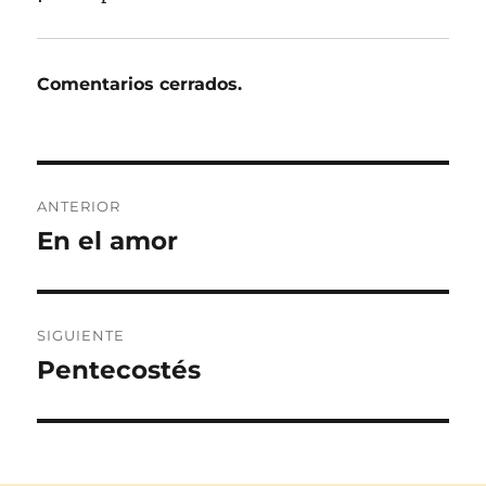
Comentarios cerrados.
Navegación
ANTERIOR
de
En el amor
Entrada
anterior:
entradas
SIGUIENTE
Pentecostés
Entrada
siguiente: