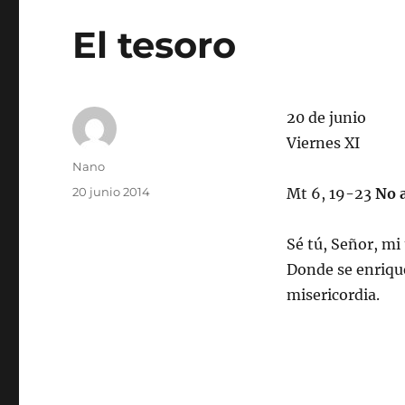
El tesoro
20 de junio
Viernes XI
Autor
Nano
Publicado
20 junio 2014
Mt 6, 19-23
No a
el
Sé tú, Señor, mi
Donde se enrique
misericordia.