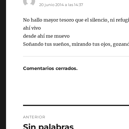
20 junio 2014 a las 14:37
No hallo mayor tesoro que el silencio, ni refu
ahí vivo
desde ahí me muevo
Soñando tus sueños, mirando tus ojos, gozand
Comentarios cerrados.
Navegación
ANTERIOR
de
Sin palabras
Entrada