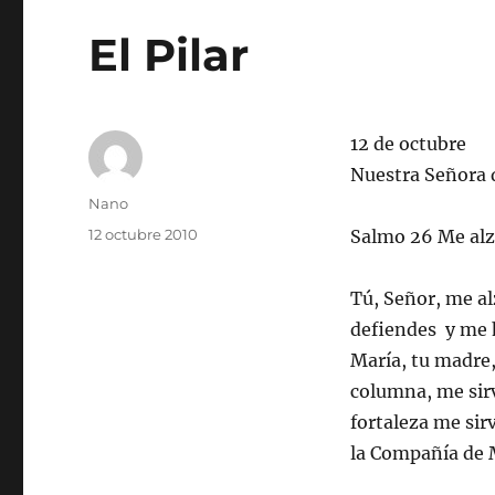
El Pilar
12 de octubre
Nuestra Señora d
Autor
Nano
Publicado
12 octubre 2010
Salmo 26 Me alza
el
Tú, Señor, me al
defiendes y me h
María, tu madre, 
columna, me sirv
fortaleza me sirv
la Compañía de 