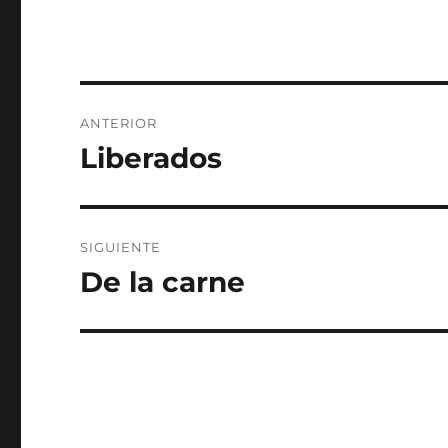
Navegación
ANTERIOR
de
Liberados
Entrada
anterior:
entradas
SIGUIENTE
De la carne
Entrada
siguiente: