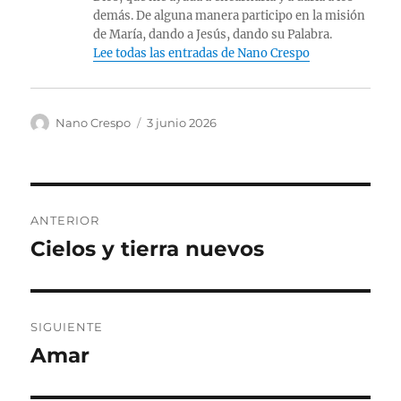
demás. De alguna manera participo en la misión
de María, dando a Jesús, dando su Palabra.
Lee todas las entradas de Nano Crespo
Autor
Publicado
Nano Crespo
3 junio 2026
el
Navegación
ANTERIOR
de
Cielos y tierra nuevos
Entrada
anterior:
entradas
SIGUIENTE
Amar
Entrada
siguiente: