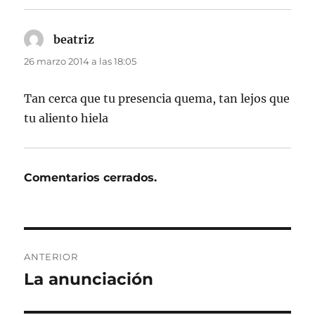
beatriz
dice:
26 marzo 2014 a las 18:05
Tan cerca que tu presencia quema, tan lejos que
tu aliento hiela
Comentarios cerrados.
Navegación
ANTERIOR
de
La anunciación
Entrada
anterior:
entradas