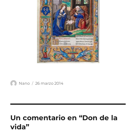
Autor
Publicado
Nano
26 marzo 2014
el
Un comentario en “Don de la
vida”