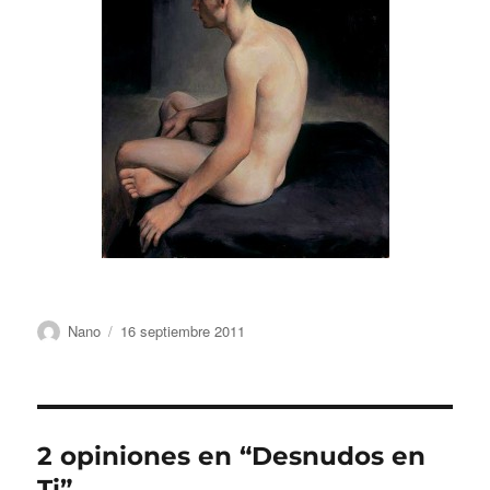
Autor
Publicado
Nano
16 septiembre 2011
el
2 opiniones en “Desnudos en
Ti”