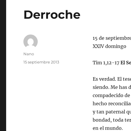
Derroche
15 de septiembr
XXIV domingo
Autor
Nano
Publicado
15 septiembre 2013
Tim 1,12-17
El S
el
Es verdad. El tes
siendo. Me has d
compadecido de 
hecho reconcilia
y tan paternal 
bondad, toda ter
en el mundo.