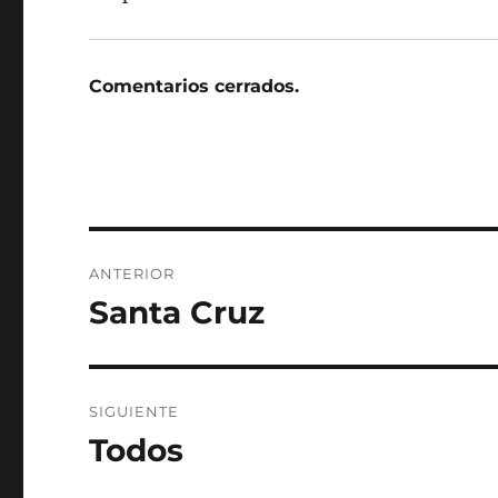
Comentarios cerrados.
Navegación
ANTERIOR
de
Santa Cruz
Entrada
anterior:
entradas
SIGUIENTE
Todos
Entrada
siguiente: