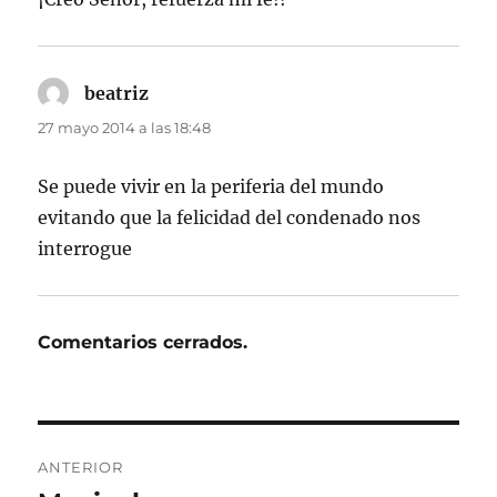
beatriz
dice:
27 mayo 2014 a las 18:48
Se puede vivir en la periferia del mundo
evitando que la felicidad del condenado nos
interrogue
Comentarios cerrados.
Navegación
ANTERIOR
de