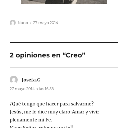
Autor
Publicado
Nano
27 mayo 2014
el
2 opiniones en “Creo”
Josefa.G
dice:
27 mayo 2014 a las 16:58
¿Qué tengo que hacer para salvarme?
Jesús, me lo dice muy claro:Amar y vivir
plenamente mi Fe.
¡Creo Señor, refuerza mi fe!!