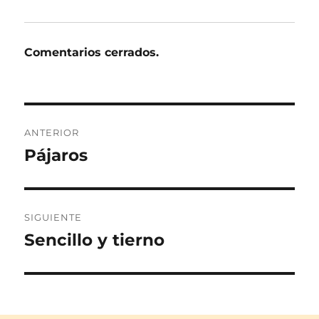
Comentarios cerrados.
Navegación
ANTERIOR
de
Pájaros
Entrada
anterior:
entradas
SIGUIENTE
Sencillo y tierno
Entrada
siguiente: