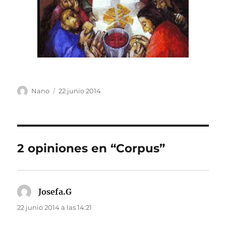
Autor
Publicado
Nano
22 junio 2014
el
2 opiniones en “Corpus”
Josefa.G
dice:
22 junio 2014 a las 14:21