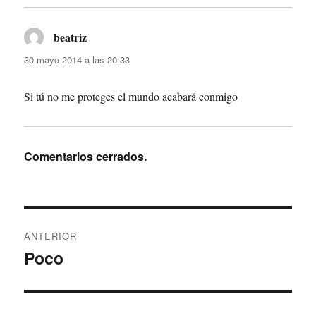
beatriz
dice:
30 mayo 2014 a las 20:33
Si tú no me proteges el mundo acabará conmigo
Comentarios cerrados.
Navegación
ANTERIOR
de
Poco
Entrada
anterior:
entradas