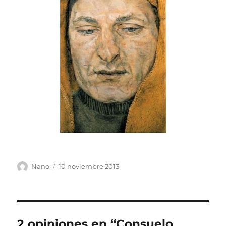
Autor
Publicado
Nano
10 noviembre 2013
el
2 opiniones en “Consuelo