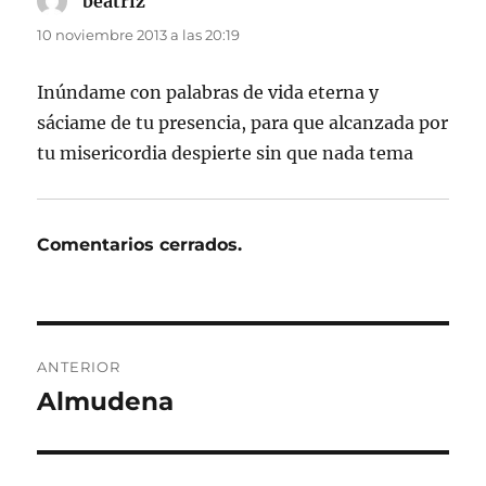
beatriz
dice:
10 noviembre 2013 a las 20:19
Inúndame con palabras de vida eterna y
sáciame de tu presencia, para que alcanzada por
tu misericordia despierte sin que nada tema
Comentarios cerrados.
Navegación
ANTERIOR
de
Almudena
Entrada
anterior:
entradas