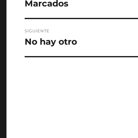
Marcados
Entrada
anterior:
entradas
SIGUIENTE
No hay otro
Entrada
siguiente: