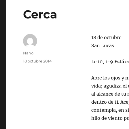
Cerca
18 de octubre
San Lucas
Autor
Nano
Publicado
18 octubre 2014
Lc 10, 1-9
Está c
el
Abre los ojos y 
vida; agudiza el 
al alcance de tu
dentro de ti. Ace
contempla, en sil
hilo de viento pu