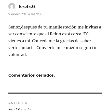
Josefa.G
dice:
7 enero 2011 a las 9:39
Señor,después de tu manifestación me invitas a
ser consciente que el Reino está cerca, Tú
vienes a mi. Concedeme la gracias de saber
verte, amarte. Convierte mi corazón según tu
voluntad.
Comentarios cerrados.
Navegación
ANTERIOR
de