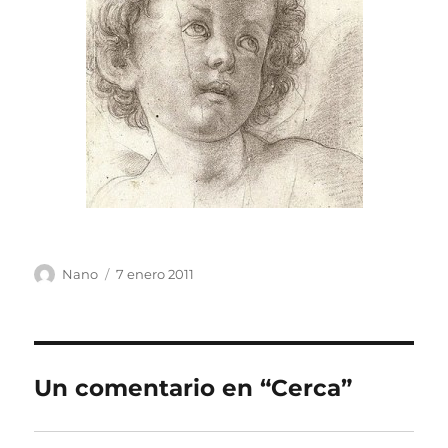
Autor
Publicado
Nano
7 enero 2011
el
Un comentario en “Cerca”