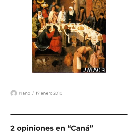
Autor
Publicado
Nano
17 enero 2010
el
2 opiniones en “Caná”