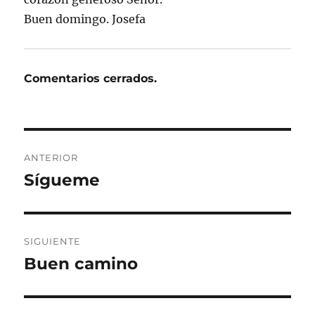
Buen domingo. Josefa
Comentarios cerrados.
Navegación
ANTERIOR
de
Sígueme
Entrada
anterior:
entradas
SIGUIENTE
Buen camino
Entrada
siguiente: