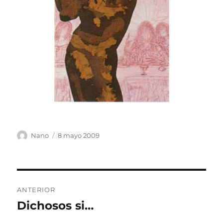
Autor
Publicado
Nano
8 mayo 2009
el
Navegación
ANTERIOR
de
Dichosos si…
Entrada
anterior:
entradas