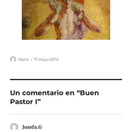
Autor
Publicado
Nano
11 mayo 2014
el
Un comentario en “Buen
Pastor I”
Josefa.G
dice: