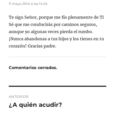
11 mayo 2014 a las 14:24
Te sigo Señor, porque me fío plenamente de Ti
Sé que me conducirás por caminos seguros,
aunque yo algunas veces pierda el rumbo.
¡Nunca abandonas a tus hijos y los tienes en tu
corazón! Gracias padre.
Comentarios cerrados.
Navegación
ANTERIOR
de
¿A quién acudir?
Entrada
anterior:
entradas