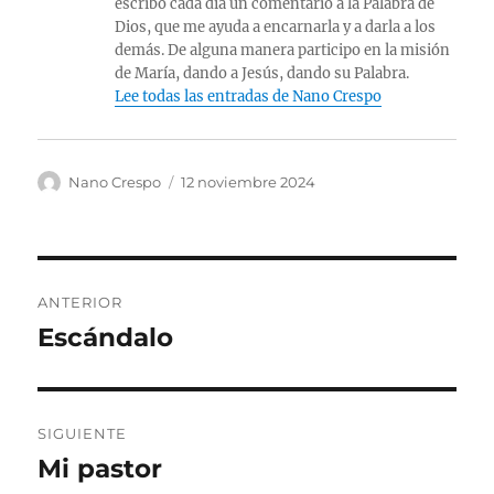
escribo cada día un comentario a la Palabra de
Dios, que me ayuda a encarnarla y a darla a los
demás. De alguna manera participo en la misión
de María, dando a Jesús, dando su Palabra.
Lee todas las entradas de Nano Crespo
Autor
Publicado
Nano Crespo
12 noviembre 2024
el
Navegación
ANTERIOR
de
Escándalo
Entrada
anterior:
entradas
SIGUIENTE
Mi pastor
Entrada