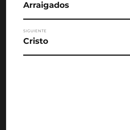
de
Arraigados
Entrada
anterior:
entradas
SIGUIENTE
Cristo
Entrada
siguiente: