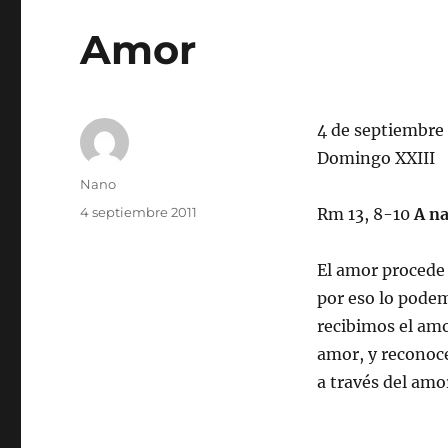
Amor
4 de septiembre
Domingo XXIII
Autor
Nano
Publicado
4 septiembre 2011
Rm 13, 8-10
A na
el
El amor procede 
por eso lo podem
recibimos el amo
amor, y reconoce
a través del amo