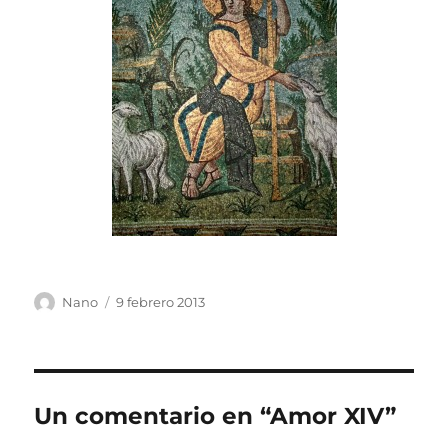
Autor
Publicado
Nano
9 febrero 2013
el
Un comentario en “Amor XIV”