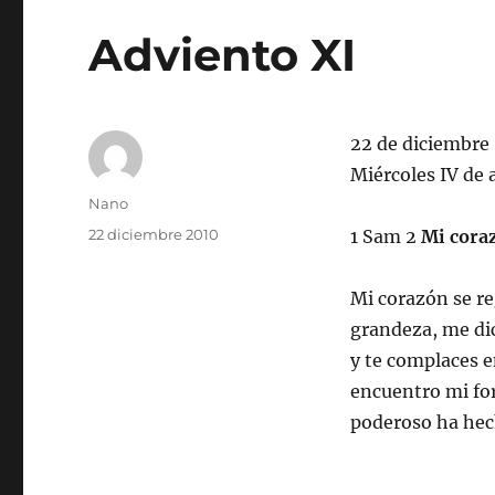
Adviento XI
22 de diciembre
Miércoles IV de 
Autor
Nano
Publicado
22 diciembre 2010
1 Sam 2
Mi coraz
el
Mi corazón se re
grandeza, me dic
y te complaces e
encuentro mi for
poderoso ha hec