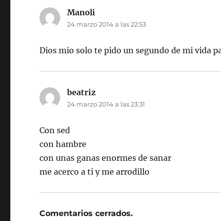
Manoli
dice:
24 marzo 2014 a las 22:53
Dios mio solo te pido un segundo de mi vida pa
beatriz
dice:
24 marzo 2014 a las 23:31
Con sed
con hambre
con unas ganas enormes de sanar
me acerco a ti y me arrodillo
Comentarios cerrados.