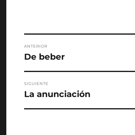
Navegación
ANTERIOR
de
De beber
Entrada
anterior:
entradas
SIGUIENTE
La anunciación
Entrada
siguiente: