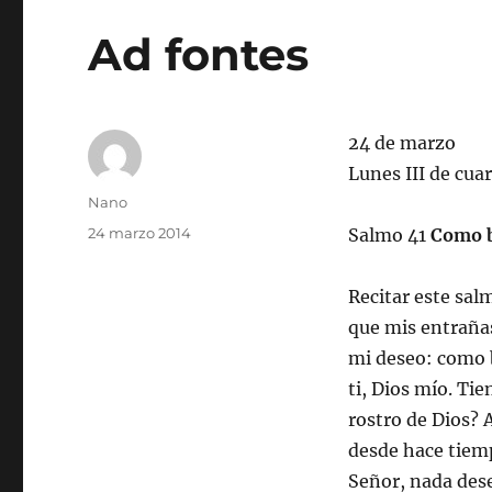
Ad fontes
24 de marzo
Lunes III de cu
Autor
Nano
Publicado
24 marzo 2014
Salmo 41
Como b
el
Recitar este sal
que mis entrañas
mi deseo: como b
ti, Dios mío. Tie
rostro de Dios? 
desde hace tiemp
Señor, nada dese