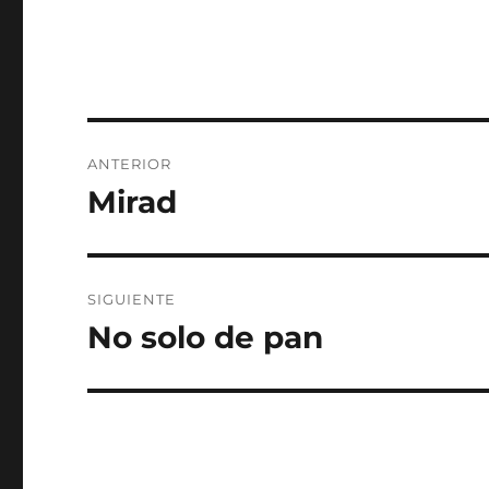
Navegación
ANTERIOR
de
Mirad
Entrada
anterior:
entradas
SIGUIENTE
No solo de pan
Entrada
siguiente: