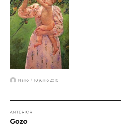
Autor
Publicado
Nano
10 junio 2010
el
Navegación
ANTERIOR
de
Gozo
Entrada
anterior: