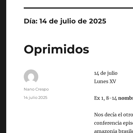
Día:
14 de julio de 2025
Oprimidos
14 de julio
Lunes XV
Autor
Nano Crespo
Publicado
14 julio 2025
Ex 1, 8-14
nombr
el
Nos decía el otr
conferencia epis
amazonia brasile